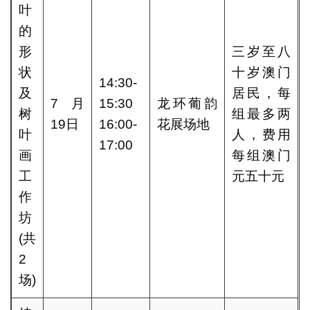
叶
的
形
三岁至八
状
十岁澳门
14:30-
及
居民，每
7月
15:30
龙环葡韵
树
组最多两
19日
16:00-
花展场地
叶
人，费用
17:00
画
每组澳门
工
元五十元
作
坊
(共
2
场)