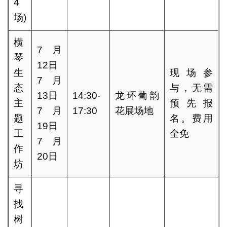
4
场)
横
7月
琴
12日
生
现场参
7月
态
与，无需
13日
14:30-
龙环葡韵
主
预先报
7月
17:30
花展场地
题
名。费用
19日
工
全免
7月
作
20日
坊
寻
找
树