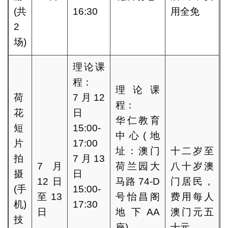
(共
16:30
用全免
2
场)
理论课
程：
理论课
荷
7月12
程：
花
日
华仁教育
短
15:00-
中心(地
片
17:00
址：澳门
十二岁至
拍
7月13
7月
荷兰园大
八十岁澳
摄
日
12日
马路 74-D
门居民，
(手
15:00-
至13
号怡昌阁
费用每人
机)
17:30
日
地下AA
澳门元五
技
座)
十元