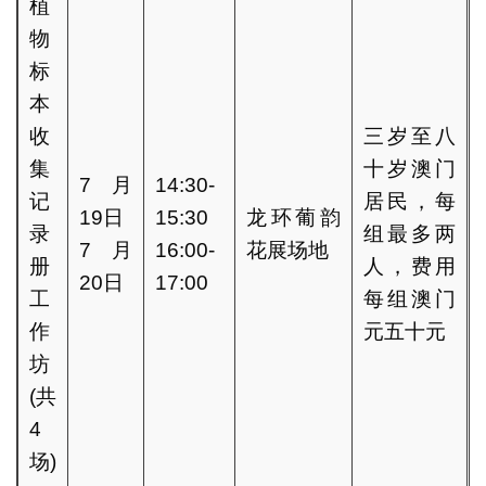
植
物
标
本
收
三岁至八
集
十岁澳门
7月
14:30-
记
居民，每
19日
15:30
龙环葡韵
录
组最多两
7月
16:00-
花展场地
册
人，费用
20日
17:00
工
每组澳门
作
元五十元
坊
(共
4
场)