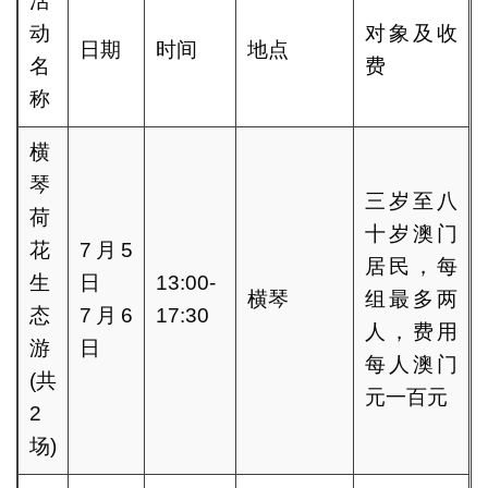
活
动
对象及收
日期
时间
地点
名
费
称
横
琴
三岁至八
荷
十岁澳门
花
7月5
居民，每
生
日
13:00-
横琴
组最多两
态
7月6
17:30
人，费用
游
日
每人澳门
(共
元一百元
2
场)