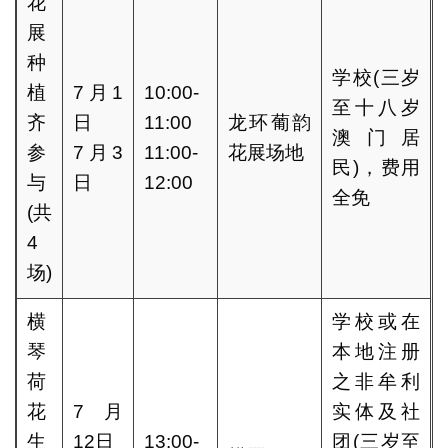
花
展
种
学校(三岁
植
7月1
10:00-
至十八岁
齐
日
11:00
龙环葡韵
澳门居
参
7月3
11:00-
花展场地
民)，费用
与
日
12:00
全免
(共
4
场)
横
学校或在
琴
本地注册
荷
之非牟利
花
7月
实体及社
生
12日
13:00-
团(三岁至