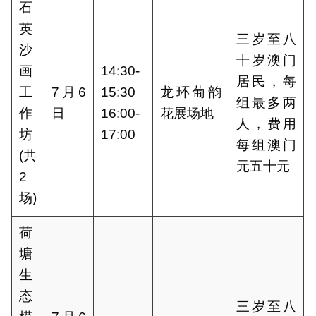
石
英
三岁至八
沙
十岁澳门
画
14:30-
居民，每
工
7月6
15:30
龙环葡韵
组最多两
作
日
16:00-
花展场地
人，费用
坊
17:00
每组澳门
(共
元五十元
2
场)
荷
塘
生
态
三岁至八