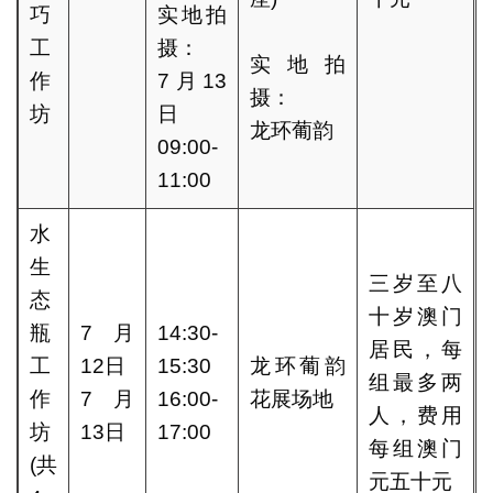
巧
实地拍
工
摄：
实地拍
作
7月13
摄：
坊
日
龙环葡韵
09:00-
11:00
水
生
三岁至八
态
十岁澳门
瓶
7月
14:30-
居民，每
工
12日
15:30
龙环葡韵
组最多两
作
7月
16:00-
花展场地
人，费用
坊
13日
17:00
每组澳门
(共
元五十元