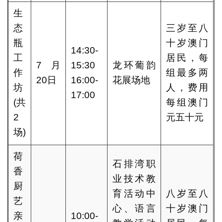
生
态
三岁至八
瓶
十岁澳门
14:30-
工
居民，每
7月
15:30
龙环葡韵
作
组最多两
20日
16:00-
花展场地
坊
人，费用
17:00
(共
每组澳门
2
元五十元
场)
荷
石排湾职
香
业技术教
厨
育活动中
八岁至八
艺
心、语言
十岁澳门
亲
10:00-