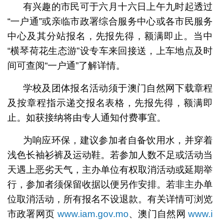
有兴趣的市民可于六月十六日上午九时起透过
“一户通”或亲临市政署综合服务中心或各市民服务
中心及其分站报名，先报先得，额满即止。当中
“横琴荷花生态游”设专车来回接送，上车地点及时
间可查阅“一户通”了解详情。
学校及团体报名活动须于澳门自然网下载章程
及按章程指示递交报名表格，先报先得，额满即
止。如获接纳将由专人通知付费事宜。
为响应环保，建议参加者自备饮用水，并穿着
浅色长袖衫裤及运动鞋。若参加人数不足或活动当
天遇上恶劣天气，主办单位有权取消活动或延期举
行，参加者须保留收据以便另作安排。若非主办单
位取消活动，所有报名不设退款。有关详情可浏览
市政署网页
www.iam.gov.mo
、澳门自然网
www.i