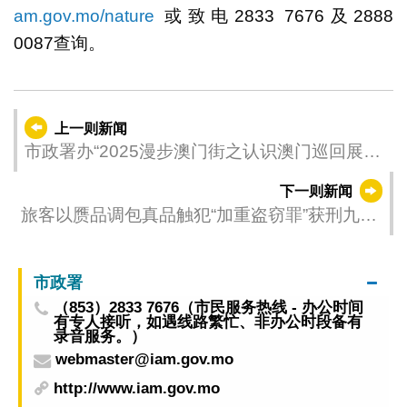
am.gov.mo/nature
或致电2833 7676及2888
0087查询。
上一则新闻
市政署办“2025漫步澳门街之认识澳门巡回展览”
欢迎学校及社团报名
下一则新闻
旅客以赝品调包真品触犯“加重盗窃罪”获刑九个
月 上诉至中院败诉
市政署
（853）2833 7676（市民服务热线 - 办公时间
有专人接听，如遇线路繁忙、非办公时段备有
录音服务。）
webmaster@iam.gov.mo
http://www.iam.gov.mo