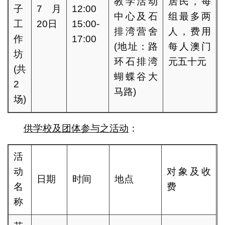
教学活动
居民，每
子
7月
12:00
中心及石
组最多两
工
20日
15:00-
排湾营舍
人，费用
作
17:00
(地址：路
每人澳门
坊
环石排湾
元五十元
(共
蝴蝶谷大
2
马路)
场)
供学
校
及团
体
参
与
之活
动
：
活
动
对象及收
日期
时间
地点
名
费
称