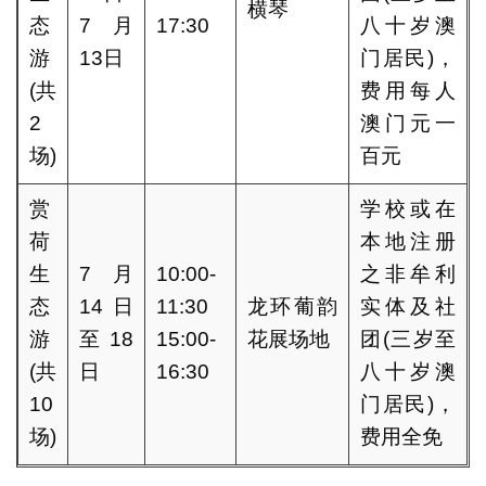
横琴
态
7月
17:30
八十岁澳
游
13日
门居民)，
(共
费用每人
2
澳门元一
场)
百元
赏
学校或在
荷
本地注册
生
7月
10:00-
之非牟利
态
14日
11:30
龙环葡韵
实体及社
游
至18
15:00-
花展场地
团(三岁至
(共
日
16:30
八十岁澳
10
门居民)，
场)
费用全免