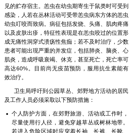
见的贮存宿主。恙虫在幼虫期寄生于鼠类时可受到
感染，人若在丛林活动可受带恙虫病东方体的恙虫
幼虫叮咬而致病。病征包括发烧、头痛、肌肉疼痛
以及皮肤出疹，特征性表现是在恙虫咬过的位置形
成无痛性洞穿式溃疡性焦痂；若不及时治疗，少数
患者可能出现严重的并发症，包括肺炎、脑炎、心
肌炎，造成呼吸衰竭、休克，甚至死亡，死亡率可
高达60%。目前尚无疫苗预防，服用抗生素能有
效治疗。
卫生局呼吁到公园草丛、郊野地方活动的居民
及工作人员必须采取以下预防措施：
个人防护方面，在郊野旅游、活动或工作时，
尽量使用行人径，避免穿越草丛或树林地带。
若进入危险区域时应穿着长袖、长裤、长靴、