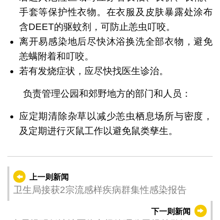
手套等保护性衣物。在衣服及皮肤暴露处涂布
含DEET的驱蚊剂，可防止恙虫叮咬。
离开易感染地后尽快沐浴换洗全部衣物，避免
恙螨附着和叮咬。
若有发烧症状，应尽快找医生诊治。
负责管理公园和郊野地方的部门和人员：
应定期清除杂草以减少恙虫栖息场所与密度，
及定期进行灭鼠工作以避免鼠类孳生。
上一则新闻
卫生局接获2宗流感样疾病群集性感染报告
下一则新闻