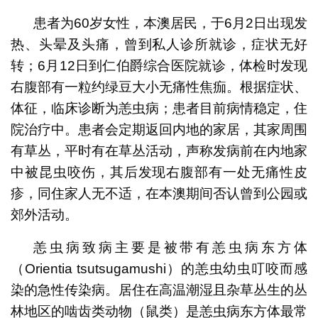
患者为60岁女性，本澳居民，于6月2日出现发
热、头晕及头痛，曾到私人诊所就诊，症状无好
转；6月12日到仁伯爵综合医院就诊，体检时发现
右腹部有一粒约绿豆大小无痛性焦痂。根据症状、
体征，临床诊断为恙虫病；患者目前病情稳定，住
院治疗中。患者会定期返回内地的家居，其家周围
有草丛，平时有在草丛活动，声称发病前在内地家
中被昆虫咬伤，其后发现右腹部有一处无痛性皮
疹，同住家人无不适，在本澳期间否认曾到公园或
郊外活动。
恙虫病致病主要是被带有恙虫病东方体
（Orientia tsutsugamushi）的恙虫幼虫叮咬而感
染的急性传染病。居住在高温潮湿且杂草丛生的丛
林地区的啮齿类动物（鼠类）是恙虫病东方体最常