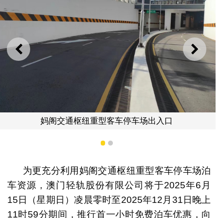
上一则
下一
妈阁交通枢
纽重型客车停车场出入口
1
2
为更充分利用妈阁交通枢纽重型客车停车场泊
车资源，澳门轻轨股份有限公司将于2025年6月
15日（星期日）凌晨零时至2025年12月31日晚上
11时59分期间，推行首一小时免费泊车优惠，向