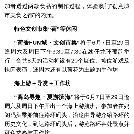
加者透过两款食品的制作过程，体验澳门“创意城
市美食之都”的内涵。
特色文创市集
“
荷
”
等休闲
“
荷香
FUN
城
・
文创市集
”
将于6月7日至29日
逢周六及周日下午3:30至7:30在氹仔龙环葡韵举
行。合共8天的活动将设有20个展位、摊位游戏及
快闪表演，逢周六还有以荷花为主题的手作坊。
海上游＋导赏＋工作坊
“
离岛寻趣
・
夏游滨海
”
将于6月7日至29日逢
周六及周日下午开出一个海上游航班。参加者在妈
阁码头乘船前往路环码头，沿途由导游介绍路环的
历史文化，到达路环码头后，游览路环各处景点并
可免费参与手作坊。