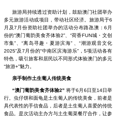
1
2
3
旅游局持续透过资助计划，鼓励澳门社团举办
多元旅游活动或项目，带动社区经济。旅游局于6
月及7月份资助社团举办的活动分布路氹澳：6月
份的“澳门葡韵美食齐体验2”、“荷香FUN城・文创
市集”、“离岛寻趣・夏游滨海” 、“潮游观音文化
2025”及7月份的“中南区滨海游乐”，5项活动各有
特色，吸引旅客和居民以不同形式体验澳门的多元
“旅游+”魅力。
亲手制作土生葡人传统美食
“
澳门葡韵美食齐体验
2
”
将于6月6日至14日举
行。虫仔饼和面龟是土生葡人的传统美食，前者是
具代表性的手信食品，后者是土生葡人喜爱的传统
食品。是次活动主办方与土生葡菜餐厅合作，让参