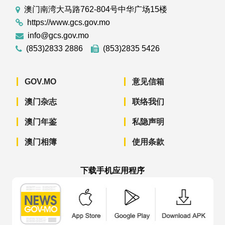
澳门南湾大马路762-804号中华广场15楼
https://www.gcs.gov.mo
info@gcs.gov.mo
(853)2833 2886
(853)2835 5426
GOV.MO
意见信箱
澳门杂志
联络我们
澳门年鉴
私隐声明
澳门相簿
使用条款
下载手机应用程序
澳门政府新闻 APP - App Store 下载
澳门政府新闻 APP - Googl
澳门政府新闻 