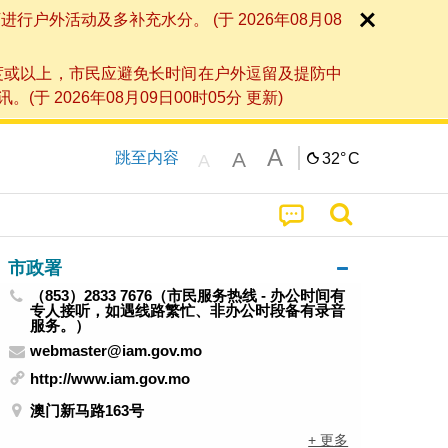
外活动及多补充水分。 (于 2026年08月08
度或以上，市民应避免长时间在户外逗留及提防中
026年08月09日00时05分 更新)
A
A
跳至内容
32°
C
A
市政署
（853）2833 7676（市民服务热线 - 办公时间有
专人接听，如遇线路繁忙、非办公时段备有录音
服务。）
webmaster@iam.gov.mo
http://www.iam.gov.mo
澳门新马路163号
+ 更多