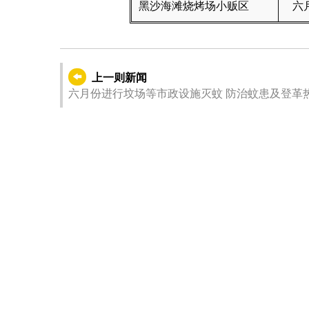
黑沙海滩烧烤场小贩区
六
上一则新闻
六月份进行坟场等市政设施灭蚊 防治蚊患及登革