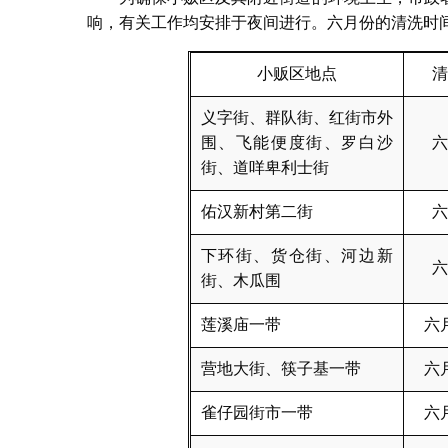
响，有关工作均安排于夜间进行。六月份的清洗时
小贩区地点
清
义字街、群队街、红街市外
围、飞能便度街、罗白沙
六
街、道咩卑利士街
佑汉新村第二街
六
下环街、货仓街、河边新
六
街、木瓜围
莲溪庙一带
六
营地大街、筷子基一带
六
雀仔园街市一带
六