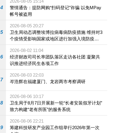
2026-08-05 15:14
4
警情通告：提防网购“扫码登记”诈骗 以免MPay
帐号被盗用
2026-08-05 20:27
5
卫生局动态调整埃博拉病毒病防疫措施 维持对3
个疫情受影响国家或地区进行加强入境防疫措
施
2026-08-02 11:04
6
经济财政司司长率团队落区走访各社团 凝聚共
识推进经济民生各项工作
2026-08-03 22:03
7
岑浩辉在福建厦门、龙岩两市考察调研
2026-08-06 10:17
8
卫生局于8月7日开展新一轮“长者安装假牙计划”
致力构建“老有所医”的服务系统
2026-08-06 22:21
9
筹建科技研发产业园工作组举行2026年第一次