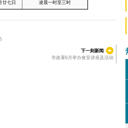
月廿七日
凌晨一时至三时
热
下一则新闻
市政署6月举办食安讲座及活动