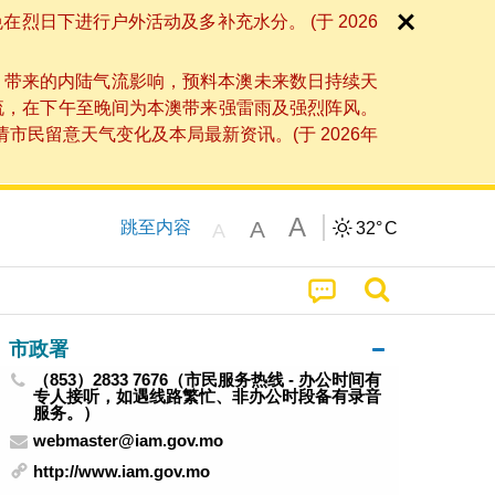
日下进行户外活动及多补充水分。 (于 2026
」带来的内陆气流影响，预料本澳未来数日持续天
流，在下午至晚间为本澳带来强雷雨及强烈阵风。
民留意天气变化及本局最新资讯。(于 2026年
A
A
跳至内容
32°
C
A
市政署
（853）2833 7676（市民服务热线 - 办公时间有
专人接听，如遇线路繁忙、非办公时段备有录音
服务。）
webmaster@iam.gov.mo
http://www.iam.gov.mo