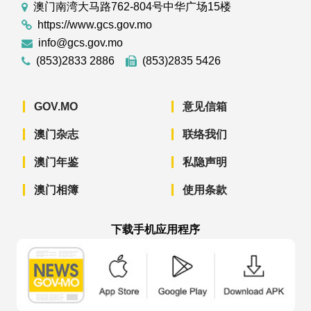
澳门南湾大马路762-804号中华广场15楼
https://www.gcs.gov.mo
info@gcs.gov.mo
(853)2833 2886
(853)2835 5426
GOV.MO
意见信箱
澳门杂志
联络我们
澳门年鉴
私隐声明
澳门相簿
使用条款
下载手机应用程序
澳门政府新闻 APP - App Store 下载
澳门政府新闻 APP - Googl
澳门政府新闻 