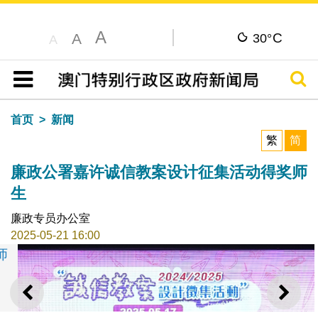
A
C
A
30°
A
搜寻
目录
首页
新闻
繁
简
廉政公署嘉许诚信教案设计征集活动得奖师
生
廉政专员办公室
2025-05-21 16:00
上一则
下一