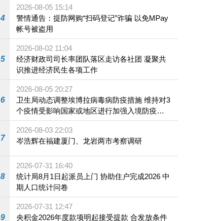
2026-08-05 15:14
4
警情通告：提防网购“扫码登记”诈骗 以免MPay
帐号被盗用
2026-08-02 11:04
5
经济财政司司长率团队落区走访各社团 凝聚共
识推进经济民生各项工作
2026-08-05 20:27
6
卫生局动态调整埃博拉病毒病防疫措施 维持对3
个疫情受影响国家或地区进行加强入境防疫措
施
2026-08-03 22:03
7
岑浩辉在福建厦门、龙岩两市考察调研
2026-07-31 16:40
8
统计局8月1日起派员上门 协助住户完成2026 中
期人口统计问卷
2026-07-31 12:47
9
央积金2026年度款项明起接受提款 合发放条件