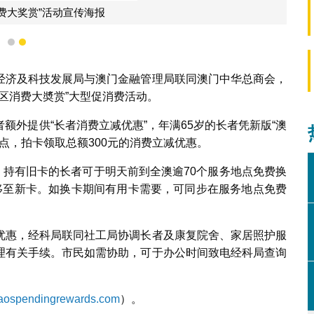
消费大奖赏”活动宣传海报
1
2
经济及科技发展局与澳门金融管理局联同澳门中华总商会，
年社区消费大奬赏”大型促消费活动。
额外提供“长者消费立减优惠”，年满65岁的长者凭新版“澳
点，拍卡领取总额300元的消费立减优惠。
天，持有旧卡的长者可于明天前到全澳逾70个服务地点免费换
移至新卡。如换卡期间有用卡需要，可同步在服务地点免费
优惠，经科局联同社工局协调长者及康复院舍、家居照护服
理有关手续。市民如需协助，可于办公时间致电经科局查询
ospendingrewards.com
）。