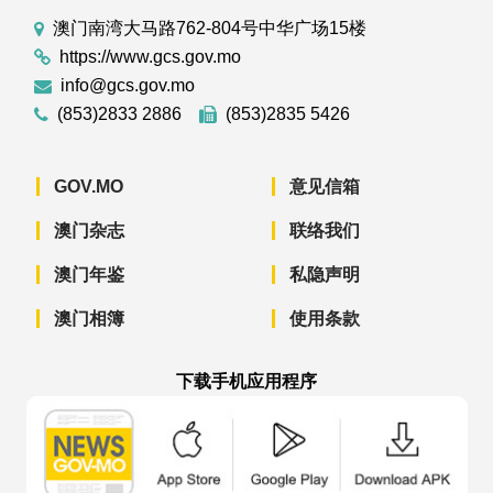
澳门南湾大马路762-804号中华广场15楼
https://www.gcs.gov.mo
info@gcs.gov.mo
(853)2833 2886
(853)2835 5426
GOV.MO
意见信箱
澳门杂志
联络我们
澳门年鉴
私隐声明
澳门相簿
使用条款
下载手机应用程序
澳门政府新闻 APP - App Store 下载
澳门政府新闻 APP - Googl
澳门政府新闻 