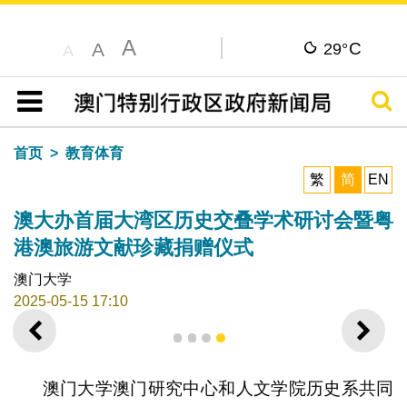
A
C
A
29°
A
搜寻
目录
首页
教育体育
繁
简
EN
澳大办首届大湾区历史交叠学术研讨会暨粤
港澳旅游文献珍藏捐赠仪式
澳门大学
2025-05-15 17:10
上一则
下一
1
2
3
4
澳门大学澳门研究中心和人文学院历史系共同