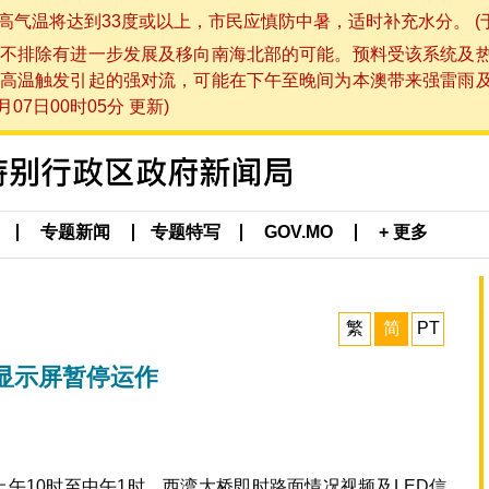
将达到33度或以上，市民应慎防中暑，适时补充水分。 (于 202
不排除有进一步发展及移向南海北部的可能。预料受该系统及
高温触发引起的强对流，可能在下午至晚间为本澳带来强雷雨
07日00时05分 更新)
专题新闻
专题特写
GOV.MO
+ 更多
繁
简
PT
显示屏暂停运作
上午10时至中午1时，西湾大桥即时路面情况视频及LED信