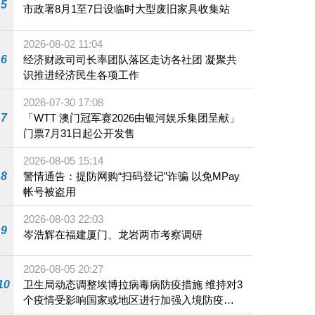
5
市政署8月1至7日设临时大型废旧家具收集站
2026-08-02 11:04
6
经济财政司司长率团队落区走访各社团 凝聚共
识推进经济民生各项工作
2026-07-30 17:08
7
「WTT 澳门冠军赛2026由银河娱乐集团呈献」
门票7月31日起公开发售
2026-08-05 15:14
8
警情通告：提防网购“扫码登记”诈骗 以免MPay
帐号被盗用
2026-08-03 22:03
9
岑浩辉在福建厦门、龙岩两市考察调研
2026-08-05 20:27
10
卫生局动态调整埃博拉病毒病防疫措施 维持对3
个疫情受影响国家或地区进行加强入境防疫措