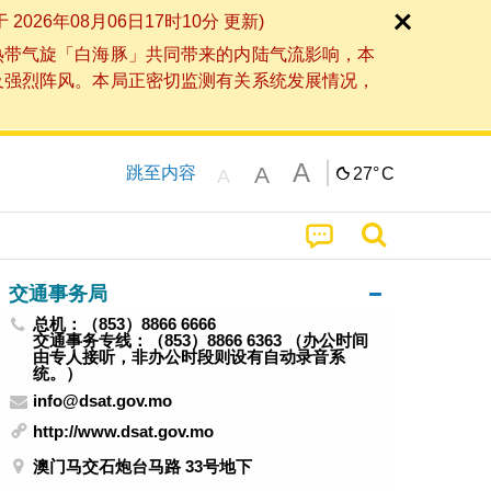
6年08月06日17时10分 更新)
热带气旋「白海豚」共同带来的内陆气流影响，本
及强烈阵风。本局正密切监测有关系统发展情况，
A
A
跳至内容
27°
C
A
交通事务局
总机：（853）8866 6666
交通事务专线：（853）8866 6363 （办公时间
由专人接听，非办公时段则设有自动录音系
统。）
info@dsat.gov.mo
http://www.dsat.gov.mo
澳门马交石炮台马路 33号地下