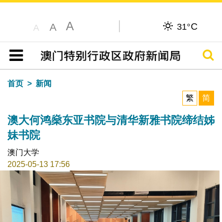
A
C
A
31°
A
搜寻
目录
首页
新闻
繁
简
澳大何鸿燊东亚书院与清华新雅书院缔结姊
妹书院
澳门大学
2025-05-13 17:56