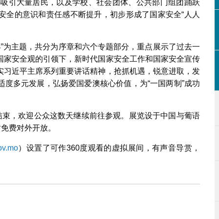
次都吸引大量居民，以及学校、社会团体、公共部门组团踊跃
安全的意识和责任感不断提升，初步形成了国家安全“人人
年”为主题，共分为序章和六个专题部分，重点展示了过去一
国家安全观的引领下，新时代国家安全工作和国家安全宣传
实习近平主席系列重要讲话精神，抢抓机遇，锐意进取，发
适度多元发展，弘扬爱国爱澳核心价值，为“一国两制”成功
四结束，欢迎公众这数天继续前往参观。展览设于中国与葡语
时免费对外开放。
gov.mo
）设置了可作360度观看的虚拟展间，有声音导赏，