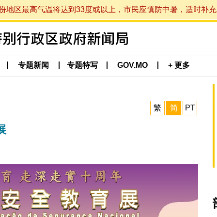
最高气温将达到33度或以上，市民应慎防中暑，适时补充水分。 (于
专题新闻
专题特写
GOV.MO
+ 更多
繁
简
PT
展