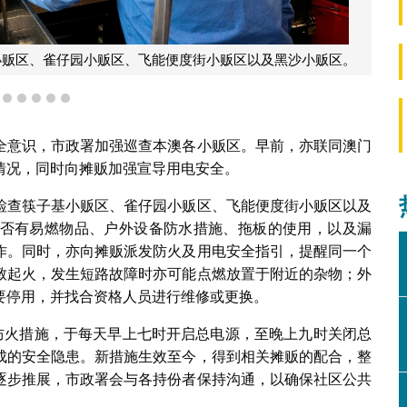
小贩区、雀仔园小贩区、飞能便度街小贩区以及黑沙小贩区。
2
3
4
5
6
7
全意识，市政署加强巡查本澳各小贩区。早前，亦联同澳门
情况，同时向摊贩加强宣导用电安全。
检查筷子基小贩区、雀仔园小贩区、飞能便度街小贩区以及
否有易燃物品、户外设备防水措施、拖板的使用，以及漏
作。同时，亦向摊贩派发防火及用电安全指引，提醒同一个
致起火，发生短路故障时亦可能点燃放置于附近的杂物；外
要停用，并找合资格人员进行维修或更换。
新防火措施，于每天早上七时开启总电源，至晚上九时关闭总
成的安全隐患。新措施生效至今，得到相关摊贩的配合，整
逐步推展，市政署会与各持份者保持沟通，以确保社区公共