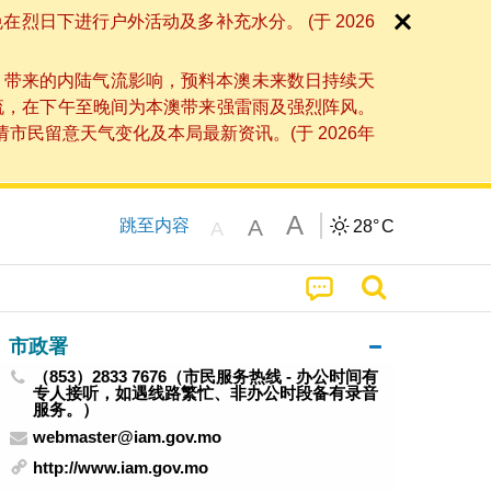
日下进行户外活动及多补充水分。 (于 2026
」带来的内陆气流影响，预料本澳未来数日持续天
流，在下午至晚间为本澳带来强雷雨及强烈阵风。
民留意天气变化及本局最新资讯。(于 2026年
A
A
跳至内容
28°
C
A
市政署
（853）2833 7676（市民服务热线 - 办公时间有
专人接听，如遇线路繁忙、非办公时段备有录音
服务。）
webmaster@iam.gov.mo
http://www.iam.gov.mo