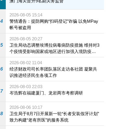
澳门海关晋升9名副关务监督
2026-08-05 15:14
4
警情通告：提防网购“扫码登记”诈骗 以免MPay
帐号被盗用
2026-08-05 20:27
5
卫生局动态调整埃博拉病毒病防疫措施 维持对3
个疫情受影响国家或地区进行加强入境防疫措
施
2026-08-02 11:04
6
经济财政司司长率团队落区走访各社团 凝聚共
识推进经济民生各项工作
2026-08-03 22:03
7
岑浩辉在福建厦门、龙岩两市考察调研
2026-08-06 10:17
8
卫生局于8月7日开展新一轮“长者安装假牙计划”
致力构建“老有所医”的服务系统