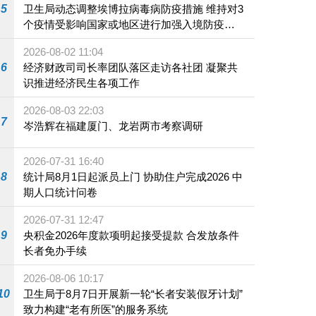
5
卫生局动态调整埃博拉病毒病防疫措施 维持对3
个疫情受影响国家或地区进行加强入境防疫措
施
2026-08-02 11:04
6
经济财政司司长率团队落区走访各社团 凝聚共
识推进经济民生各项工作
2026-08-03 22:03
7
岑浩辉在福建厦门、龙岩两市考察调研
2026-07-31 16:40
8
统计局8月1日起派员上门 协助住户完成2026 中
期人口统计问卷
2026-07-31 12:47
9
央积金2026年度款项明起接受提款 合发放条件
长者免办手续
2026-08-06 10:17
10
卫生局于8月7日开展新一轮“长者安装假牙计划”
致力构建“老有所医”的服务系统