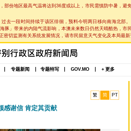
部份地区最高气温将达到36度或以上，市民需慎防中暑，避免在烈
，过去一段时间持续于该区徘徊，预料今明两日移向南海北部。
海豚」带来的内陆气流影响，本澳未来数日仍然天晴酷热，市
切监测有关系统发展情况，请市民留意天气变化及本局最新资讯。(于 
专题新闻
专题特写
GOV.MO
+ 更多
繁
简
PT
颁感谢信 肯定其贡献