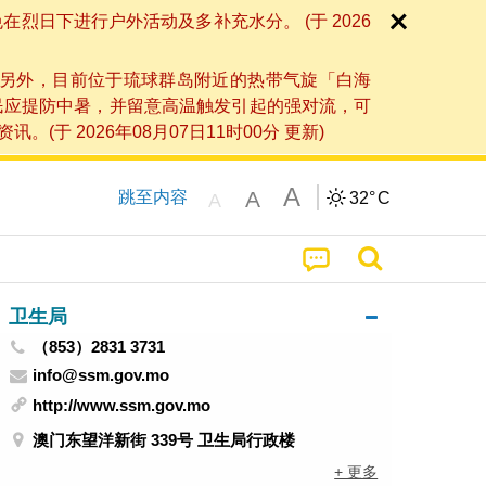
日下进行户外活动及多补充水分。 (于 2026
另外，目前位于琉球群岛附近的热带气旋「白海
民应提防中暑，并留意高温触发引起的强对流，可
2026年08月07日11时00分 更新)
A
A
跳至内容
32°
C
A
卫生局
（853）2831 3731
info@ssm.gov.mo
http://www.ssm.gov.mo
澳门东望洋新街 339号 卫生局行政楼
+ 更多