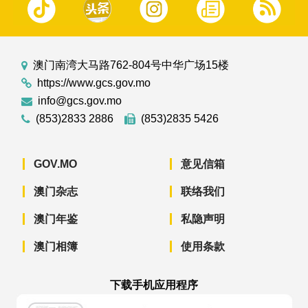
澳门南湾大马路762-804号中华广场15楼
https://www.gcs.gov.mo
info@gcs.gov.mo
(853)2833 2886
(853)2835 5426
GOV.MO
意见信箱
澳门杂志
联络我们
澳门年鉴
私隐声明
澳门相簿
使用条款
下载手机应用程序
澳门政府新闻 APP - App Store 下载
澳门政府新闻 APP - Googl
澳门政府新闻 