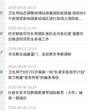
2026-08-05 20:27
5
卫生局动态调整埃博拉病毒病防疫措施 维持对3
个疫情受影响国家或地区进行加强入境防疫措
施
2026-08-02 11:04
6
经济财政司司长率团队落区走访各社团 凝聚共
识推进经济民生各项工作
2026-08-03 22:03
7
岑浩辉在福建厦门、龙岩两市考察调研
2026-08-06 10:17
8
卫生局于8月7日开展新一轮“长者安装假牙计划”
致力构建“老有所医”的服务系统
2026-08-06 20:14
9
行政长官岑浩辉视察澳琴国际教育（大学）城
第一期项目
2026-08-06 22:21