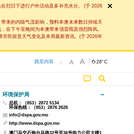
日下进行户外活动及多补充水分。 (于 2026
」带来的内陆气流影响，预料本澳未来数日持续天
流，在下午至晚间为本澳带来强雷雨及强烈阵风。
民留意天气变化及本局最新资讯。(于 2026年
A
A
跳至内容
28°
C
A
环境保护局
总机：（853）2872 5134
环保热线：（853）2876 2626
info@dspa.gov.mo
http://www.dspa.gov.mo
澳门马交石炮台马路32号至36号电力公司大楼1