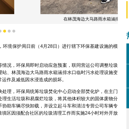
口临时污水处理设施变电房安装防水闸门
1
2
3
4
，环境保护局日前（4月28日）进行辖下环保基建设施的模
等情况，环保局即时启动应急预案，联同营运公司调整垃圾
理站、林茂海边大马路雨水箱涵排水口临时污水处理设施变
常运作及减低因水浸造成的损坏。
快处理，环保局统筹垃圾焚化中心启动全部焚化炉，在主门
处理生活垃圾和易腐烂垃圾，将其他体积较大的固体废物分
手协助车辆尽快卸载，并设立起斗车和清洁专营公司车辆专
堆填区因须配合社区的垃圾清理工作而实施24小时对外开放