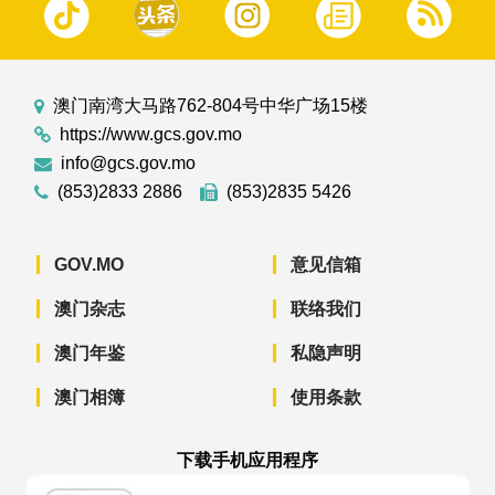
澳门南湾大马路762-804号中华广场15楼
https://www.gcs.gov.mo
info@gcs.gov.mo
(853)2833 2886
(853)2835 5426
GOV.MO
意见信箱
澳门杂志
联络我们
澳门年鉴
私隐声明
澳门相簿
使用条款
下载手机应用程序
澳门政府新闻 APP - App Store 下载
澳门政府新闻 APP - Googl
澳门政府新闻 