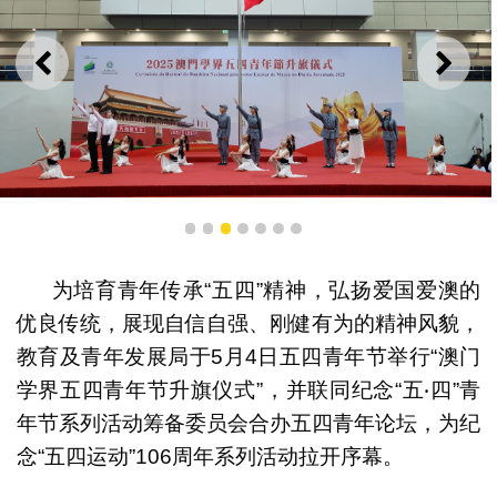
上一则
下一
综合表演《冼星海与黄河颂》
1
2
3
4
5
6
7
为培育青年传承“五四”精神，弘扬爱国爱澳的
优良传统，展现自信自强、刚健有为的精神风貌，
教育及青年发展局于5月4日五四青年节举行“澳门
学界五四青年节升旗仪式”，并联同纪念“五‧四”青
年节系列活动筹备委员会合办五四青年论坛，为纪
念“五四运动”106周年系列活动拉开序幕。