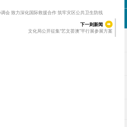
中国国际应急医疗队（澳门）出席缅甸地震救灾协调会 致力深化国际救援合作 筑牢灾区公共卫生防线
下一则新闻
文化局公开征集“艺文荟澳”平行展参展方案