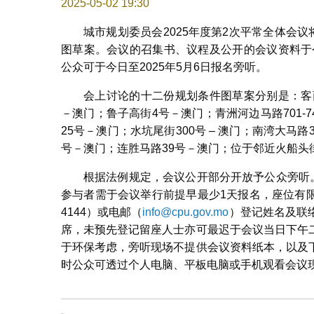
2025-05-02 19:30
城市规划委员会2025年度第2次平常全体会
图草案。会议的召集书、议程及公开的会议资料于
公众可于今日至2025年5月6日报名旁听。
会上讨论的十二份规划条件图草案分别是：客商街
－澳门；鲁子高街4号－澳门；青洲河边马路701-7
25号－澳门；水坑尾街300号 ‒ 澳门；南湾大马路3
号－澳门；连胜马路39号－澳门；位于邻近火船头
根据法例规定，会议公开部分开放予公众旁听
参与者需于会议举行前提早最少1天报名，座位有限、先
4144）或电邮（
info@cpu.gov.mo
）登记姓名及联
席，未预先登记留座人士亦可最迟于会议当日下午
于环保考虑，旁听现场不提供会议资料纸本，以及
时公众可透过个人电脑、平板电脑或手机观看会议