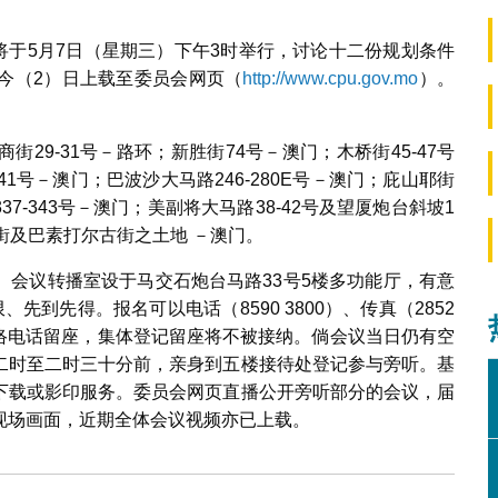
议将于5月7日（星期三）下午3时举行，讨论十二份规划条件
今（2）日上载至委员会网页（
http://www.cpu.gov.mo
）。
29-31号－路环；新胜街74号－澳门；木桥街45-47号
41号－澳门；巴波沙大马路246-280E号－澳门；庇山耶街
37-343号－澳门；美副将大马路38-42号及望厦炮台斜坡1
街及巴素打尔古街之土地 －澳门。
。会议转播室设于马交石炮台马路33号5楼多功能厅，有意
到先得。报名可以电话（8590 3800）、传真（2852
络电话留座，集体登记留座将不被接纳。倘会议当日仍有空
二时至二时三十分前，亲身到五楼接待处登记参与旁听。基
下载或影印服务。委员会网页直播公开旁听部分的会议，届
现场画面，近期全体会议视频亦已上载。