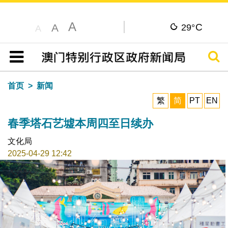
A
C
A
29°
A
搜寻
目录
首页
新闻
繁
简
PT
EN
春季塔石艺墟本周四至日续办
文化局
2025-04-29 12:42