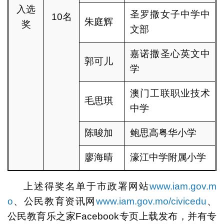
入选
圣罗撒女子中学中
10名
朱庭辉
奖
文部
嘉诺撒圣心英文中
郭可儿
学
澳门工联职业技术
毛思琪
中学
陈晙加
鲍思高粤华小学
廖海晴
濠江中学附属小学
上述得奖名单于市政署网站
www.iam.gov.m
o
、公民教育资讯网
www.iam.gov.mo/civicedu
、
公民教育乐之家Facebook专页上载发布，并有专