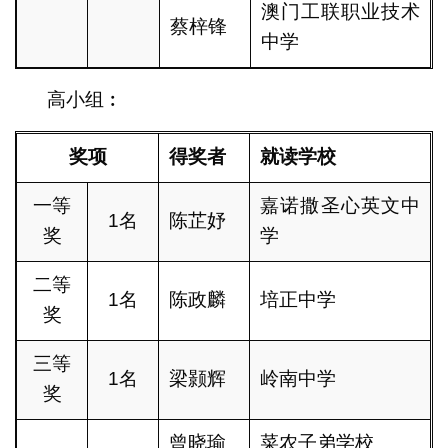
澳门工联职业技术
蔡梓锋
中学
高小组︰
奖项
得奖者
就读学校
一等
嘉诺撒圣心英文中
1名
陈芷妤
奖
学
二等
1名
陈政麟
培正中学
奖
三等
1名
梁颢辉
岭南中学
奖
曾晓瑜
菜农子弟学校