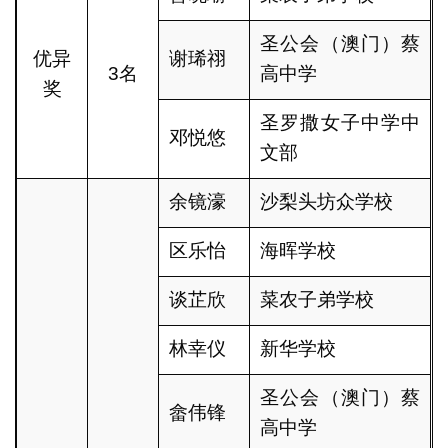
圣公会（澳门）蔡
优异
谢琋祤
3名
高中学
奖
圣罗撒女子中学中
邓悦悠
文部
余镜濠
沙梨头坊众学校
区乐怡
海晖学校
谈芷欣
菜农子弟学校
林幸仪
新华学校
圣公会（澳门）蔡
畲伟锋
高中学