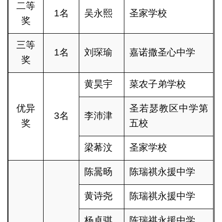
二等
1名
吴永熙
圣家学校
奖
三等
1名
刘琛瑜
嘉诺撒圣心中学
奖
黄昊宇
菜农子弟学校
优异
圣若瑟教区中学第
3名
李沛津
奖
五校
梁莃汶
圣家学校
陈暠旸
陈瑞祺永援中学
黄诗尧
陈瑞祺永援中学
杨卓骐
陈瑞祺永援中学