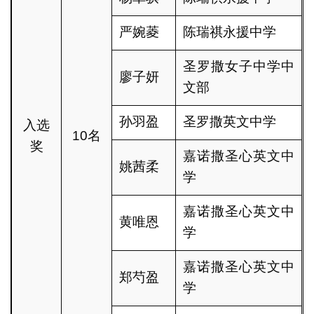
严婉菱
陈瑞祺永援中学
圣罗撒女子中学中
廖子妍
文部
孙羽盈
圣罗撒英文中学
入选
10名
奖
嘉诺撒圣心英文中
姚茜柔
学
嘉诺撒圣心英文中
黄唯恩
学
嘉诺撒圣心英文中
郑芍盈
学