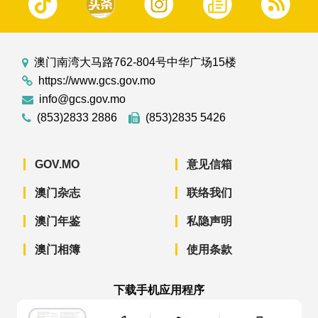
澳门南湾大马路762-804号中华广场15楼
https://www.gcs.gov.mo
info@gcs.gov.mo
(853)2833 2886
(853)2835 5426
GOV.MO
意见信箱
澳门杂志
联络我们
澳门年鉴
私隐声明
澳门相簿
使用条款
下载手机应用程序
澳门政府新闻 APP - App Store 下载
澳门政府新闻 APP - Googl
澳门政府新闻 