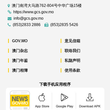
澳门南湾大马路762-804号中华广场15楼
https://www.gcs.gov.mo
info@gcs.gov.mo
(853)2833 2886
(853)2835 5426
GOV.MO
意见信箱
澳门杂志
联络我们
澳门年鉴
私隐声明
澳门相簿
使用条款
下载手机应用程序
澳门政府新闻 APP - App Store 下载
澳门政府新闻 APP - Googl
澳门政府新闻 