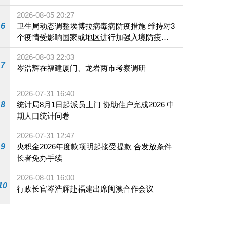
2026-08-05 20:27
6
卫生局动态调整埃博拉病毒病防疫措施 维持对3
个疫情受影响国家或地区进行加强入境防疫措
施
2026-08-03 22:03
7
岑浩辉在福建厦门、龙岩两市考察调研
2026-07-31 16:40
8
统计局8月1日起派员上门 协助住户完成2026 中
期人口统计问卷
2026-07-31 12:47
9
央积金2026年度款项明起接受提款 合发放条件
长者免办手续
2026-08-01 16:00
10
行政长官岑浩辉赴福建出席闽澳合作会议