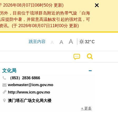
6年08月07日06时50分 更新)
另外，目前位于琉球群岛附近的热带气旋「白海
民应提防中暑，并留意高温触发引起的强对流，可
2026年08月07日11时00分 更新)
A
A
跳至内容
32°
C
A
文化局
（853）2836 6866
webmaster@icm.gov.mo
http://www.icm.gov.mo
澳门塔石广场文化局大楼
+ 更多