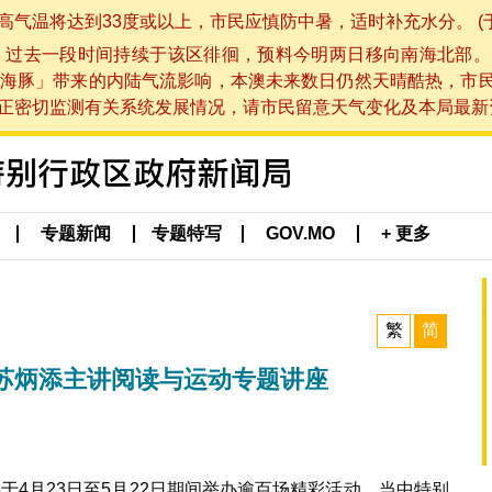
将达到33度或以上，市民应慎防中暑，适时补充水分。 (于 202
，过去一段时间持续于该区徘徊，预料今明两日移向南海北部。
海豚」带来的内陆气流影响，本澳未来数日仍然天晴酷热，市
切监测有关系统发展情况，请市民留意天气变化及本局最新资讯。(于 
专题新闻
专题特写
GOV.MO
+ 更多
繁
简
苏炳添主讲阅读与运动专题讲座
）将于4月23日至5月22日期间举办逾百场精彩活动，当中特别