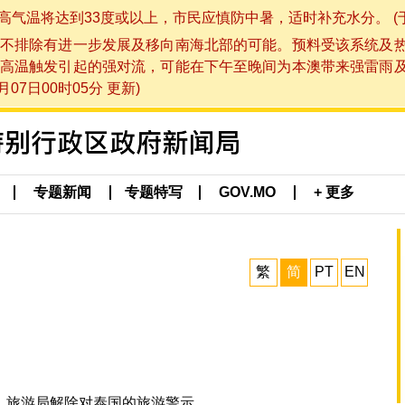
将达到33度或以上，市民应慎防中暑，适时补充水分。 (于 202
不排除有进一步发展及移向南海北部的可能。预料受该系统及
高温触发引起的强对流，可能在下午至晚间为本澳带来强雷雨
07日00时05分 更新)
专题新闻
专题特写
GOV.MO
+ 更多
繁
简
PT
EN
，旅游局解除对泰国的旅游警示。