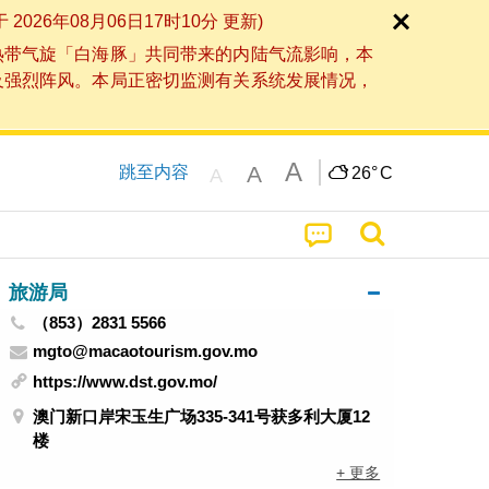
6年08月06日17时10分 更新)
热带气旋「白海豚」共同带来的内陆气流影响，本
及强烈阵风。本局正密切监测有关系统发展情况，
A
A
跳至内容
26°
C
A
旅游局
（853）2831 5566
mgto@macaotourism.gov.mo
https://www.dst.gov.mo/
澳门新口岸宋玉生广场335-341号获多利大厦12
楼
+ 更多