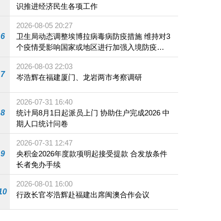
识推进经济民生各项工作
2026-08-05 20:27
6
卫生局动态调整埃博拉病毒病防疫措施 维持对3
个疫情受影响国家或地区进行加强入境防疫措
施
2026-08-03 22:03
7
岑浩辉在福建厦门、龙岩两市考察调研
2026-07-31 16:40
8
统计局8月1日起派员上门 协助住户完成2026 中
期人口统计问卷
2026-07-31 12:47
9
央积金2026年度款项明起接受提款 合发放条件
长者免办手续
2026-08-01 16:00
10
行政长官岑浩辉赴福建出席闽澳合作会议