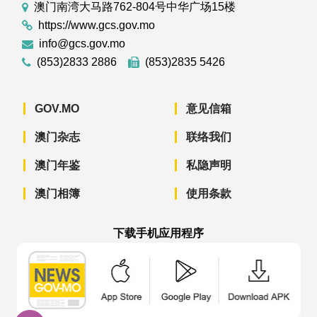
澳门南湾大马路762-804号中华广场15楼
https://www.gcs.gov.mo
info@gcs.gov.mo
(853)2833 2886
(853)2835 5426
GOV.MO
意见信箱
澳门杂志
联络我们
澳门年鉴
私隐声明
澳门相簿
使用条款
下载手机应用程序
澳门政府新闻 APP - App Store 下载
澳门政府新闻 APP - Googl
澳门政府新闻 