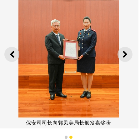
上一则
下一
保安司司长向郭凤美局长颁发嘉奖状