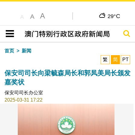
A
C
A
29°
A
搜寻
目录
首页
新闻
繁
简
PT
保安司司长向梁毓森局长和郭凤美局长颁发
嘉奖状
保安司司长办公室
2025-03-31 17:22