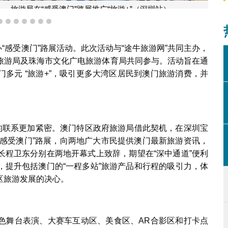
路展推广“旅游+”（深圳站）
4
5
6
7
8
9
10
办“感受澳门”路展活动。此次活动与“途牛旅游网”共同主办，
旅游局及珠海市文化广电旅游体育局共同参与。活动旨在通
多元 “旅游+”，吸引更多大湾区居民到澳门旅游消费，并
。
间的联系更加紧密。澳门特区政府旅游局借此契机，在深圳宝
举办“感受澳门”路展，向两地广大市民提供澳门最新旅游资讯，
长程卫东分别在两地开幕式上致辞，期望在“深中通道”便利
，提升包括澳门的“一程多站”旅游产品和行程的吸引力，体
区旅游发展的决心。
色舞台表演、大赛车互动区、美食区、AR合影区和打卡点