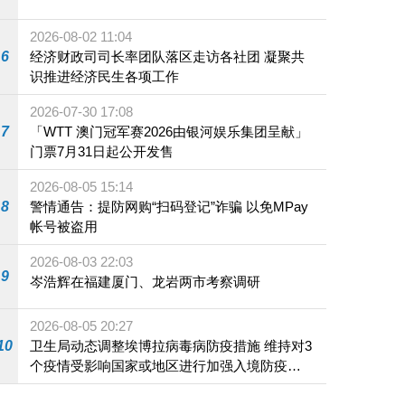
2026-08-02 11:04
6
经济财政司司长率团队落区走访各社团 凝聚共
识推进经济民生各项工作
2026-07-30 17:08
7
「WTT 澳门冠军赛2026由银河娱乐集团呈献」
门票7月31日起公开发售
2026-08-05 15:14
8
警情通告：提防网购“扫码登记”诈骗 以免MPay
帐号被盗用
2026-08-03 22:03
9
岑浩辉在福建厦门、龙岩两市考察调研
2026-08-05 20:27
10
卫生局动态调整埃博拉病毒病防疫措施 维持对3
个疫情受影响国家或地区进行加强入境防疫措
施