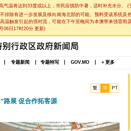
将达到33度或以上，市民应慎防中暑，适时补充水分。 (于 202
不排除有进一步发展及移向南海北部的可能。预料受该系统及
高温触发引起的强对流，可能在下午至晚间为本澳带来强雷雨
06日17时20分 更新)
专题新闻
专题特写
GOV.MO
+ 更多
繁
简
PT
”路展 促合作拓客源