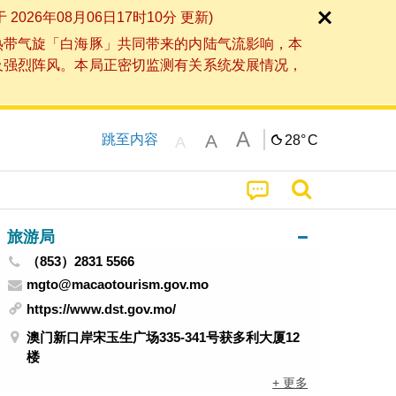
6年08月06日17时10分 更新)
热带气旋「白海豚」共同带来的内陆气流影响，本
及强烈阵风。本局正密切监测有关系统发展情况，
A
A
跳至内容
28°
C
A
旅游局
（853）2831 5566
mgto@macaotourism.gov.mo
https://www.dst.gov.mo/
澳门新口岸宋玉生广场335-341号获多利大厦12
楼
+ 更多