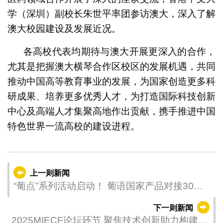
学（深圳）副校长朱世平率团参访澳大，深入了解
澳大校园建设及发展近况。
各高校代表均期待与澳大开展更深入的合作，
尤其是把握澳大横琴合作区校区的发展机遇，共同
推动中国高等教育事业的发展，为国家创造更多科
研成果、培养更多优秀人才，为打造国际科技创新
中心及高端人才集聚高地作出贡献，携手推进中国
特色世界一流高校的建设进程。
上一则新闻
“葡点”系列活动启动！ 葡语国家产品对接30多
位专业买家
下一则新闻
2025MIECF论坛环节 聚焦技术创新助力构建美