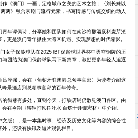
创作《澳门》一画，定格城市之美的艺术之旅；〈刘长妹以
《两两》融合京剧与流行元素，书写情感与传统交织的动人
门青年谭佩诗，分享她和团队如何在南沙将酿酒废料麦芽渣
事，更是澳门青年抓住大湾区机遇、实现梦想的时代缩影。
女子保龄球队在2025 IBF保龄球世界杯中勇夺铜牌的历
力与团结为澳门保龄球队写下新篇章，激励更多年轻人追逐
师吕泽强，会在〈葡萄牙驻澳港总领事官邸〉为读者介绍这
从峰景酒店到总领事官邸的百年传奇。
名的街巷有多处，直到今天，打铁店铺仍散见澳门各区。由
」会在今期〈铸铜打铁挥汗水 百炼千锤锻宏材〉中介绍。
中文版），是一本集时事、经济及历史文化等内容的综合性
容外，还设有快讯及短片观赏栏目。