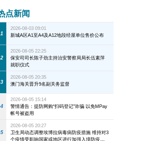
热点新闻
2026-08-03 09:01
1
新城A区A1至A4及A12地段经屋单位售价公布
2026-08-05 22:25
2
保安司司长陈子劲主持治安警察局局长伍素萍
就职仪式
2026-08-05 20:35
3
澳门海关晋升9名副关务监督
2026-08-05 15:14
4
警情通告：提防网购“扫码登记”诈骗 以免MPay
帐号被盗用
2026-08-05 20:27
5
卫生局动态调整埃博拉病毒病防疫措施 维持对3
个疫情受影响国家或地区进行加强入境防疫措