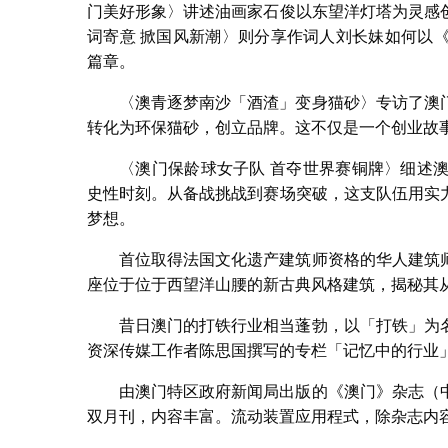
门美好形象〉讲述油画家石俊以东望洋灯塔为灵感
词寄意 掀国风新潮〉则分享作词人刘长妹如何以
篇章。
〈澳青逐梦南沙「酒渣」变身猫砂〉专访了澳
转化为环保猫砂，创立品牌。这不仅是一个创业故
〈澳门保龄球女子队 首夺世界赛铜牌〉细述澳门
史性时刻。从备战挑战到赛场突破，这支队伍用实
梦想。
首位取得法国文化遗产建筑师资格的华人建筑
座位于位于西望洋山腰的新古典风格建筑，揭秘其
昔日澳门的打铁行业相当蓬勃，以「打铁」为
资深传媒工作者陈思国撰写的专栏「记忆中的行业
由澳门特区政府新闻局出版的《澳门》杂志（
双月刊，内容丰富。流动装置应用程式，除杂志内