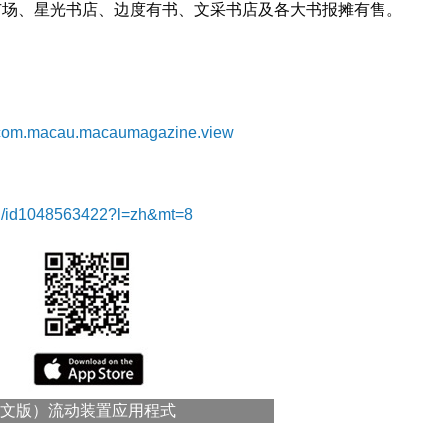
广场、星光书店、边度有书、文采书店及各大书报摊有售。
id=com.macau.macaumagazine.view
zhi/id1048563422?l=zh&mt=8
文版）流动装置应用程式