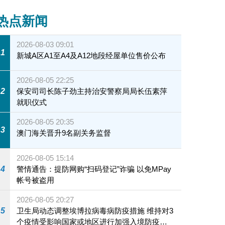
热点新闻
2026-08-03 09:01
1
新城A区A1至A4及A12地段经屋单位售价公布
2026-08-05 22:25
2
保安司司长陈子劲主持治安警察局局长伍素萍
就职仪式
2026-08-05 20:35
3
澳门海关晋升9名副关务监督
2026-08-05 15:14
4
警情通告：提防网购“扫码登记”诈骗 以免MPay
帐号被盗用
2026-08-05 20:27
5
卫生局动态调整埃博拉病毒病防疫措施 维持对3
个疫情受影响国家或地区进行加强入境防疫措