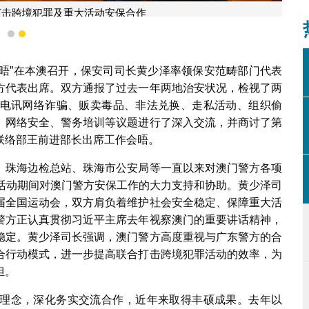
打击跨境犯罪及重大活动安保合作
1
2
作会晤”在本澳召开，保安司司长黄少泽率领保安范畴部门代表
方代表出席。双方通报了过去一年两地治安状况，检视了两
电讯网络诈骗、贩卖毒品、非法兑换、走私活动、组织偷
、网络安全、警务培训等议题进行了深入交流，并商讨了第
联络部王前进部长出席工作会晤。
、珠海边检总站、珠海市公安局等一直以来对澳门警方各项
祝活动期间对澳门警方安保工作的大力支持和协助。黄少泽司
届全国运动会，双方肩负着维护社会安全稳定、保障重大活
警方正认真贯彻习近平主席去年视察澳门的重要讲话精神，
稳定。黄少泽司长强调，澳门警方高度重视与广东警方的合
合行动模式，进一步提高联合打击跨境犯罪活动的效率，为
担。
理念，深化务实交流合作，近年来取得丰硕成果。去年以