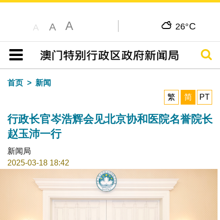
A
C
A
26°
A
搜寻
目录
首页
新闻
繁
简
PT
行政长官岑浩辉会见北京协和医院名誉院长
赵玉沛一行
新闻局
2025-03-18 18:42