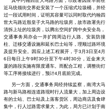
其中约翰四世大马路方面，市政署因应早前在
近马统领街交界处安装了一个压缩式垃圾桶，并经
过一段试用时间，证明其容量可以同时取代约翰四
世大马路近殷皇子大马路的垃圾房，故市政署先行
清拆上址的垃圾房，以腾出空间扩阔中央安全岛，
交通事务局亦会一并扩阔周边行人路、安装防撞
柱、迁移交通设施和延长巴士站等，理顺过路环境
及提升安全。因应上述工程展开，于3月3日至4月
6日每日上午9时30分至下午4时30分，近金来大
厦的路段实施有限度通车。而配合工程，调整街灯
等工序将接续进行，预计4月底前完成。
另一方面，交通事务局经持续监察，南湾大马
路与新马路相连道路现时行人流量大，加上周边设
有的士站、巴士站及上落客货区，周边商店及食肆
集中，行人过路需求量大，为此，局方已计划于南