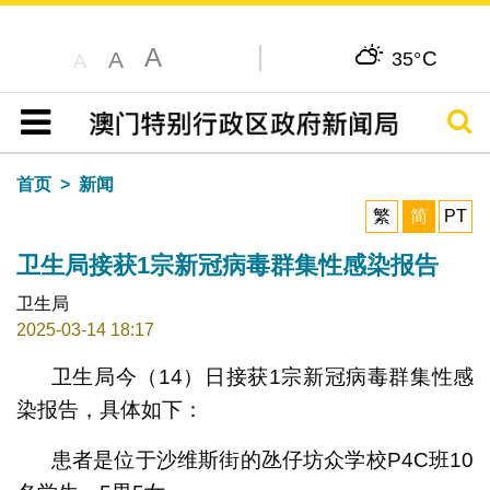
A
C
A
35°
A
搜寻
目录
首页
新闻
繁
简
PT
卫生局接获1宗新冠病毒群集性感染报告
卫生局
2025-03-14 18:17
卫生局今（14）日接获1宗新冠病毒群集性感
染报告，具体如下：
患者是位于沙维斯街的氹仔坊众学校P4C班10