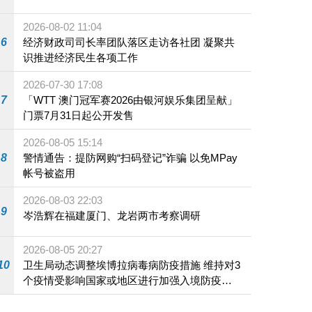
2026-08-02 11:04
6
经济财政司司长率团队落区走访各社团 凝聚共
识推进经济民生各项工作
2026-07-30 17:08
7
「WTT 澳门冠军赛2026由银河娱乐集团呈献」
门票7月31日起公开发售
2026-08-05 15:14
8
警情通告：提防网购“扫码登记”诈骗 以免MPay
帐号被盗用
2026-08-03 22:03
9
岑浩辉在福建厦门、龙岩两市考察调研
2026-08-05 20:27
10
卫生局动态调整埃博拉病毒病防疫措施 维持对3
个疫情受影响国家或地区进行加强入境防疫措
施