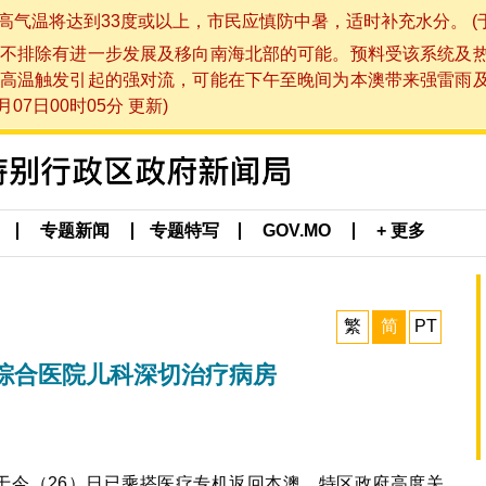
将达到33度或以上，市民应慎防中暑，适时补充水分。 (于 202
不排除有进一步发展及移向南海北部的可能。预料受该系统及
高温触发引起的强对流，可能在下午至晚间为本澳带来强雷雨
07日00时05分 更新)
专题新闻
专题特写
GOV.MO
+ 更多
繁
简
PT
综合医院儿科深切治疗病房
于今（26）日已乘搭医疗专机返回本澳。特区政府高度关