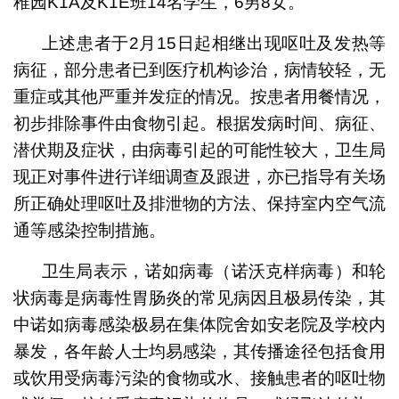
稚园K1A及K1E班14名学生，6男8女。
上述患者于2月15日起相继出现呕吐及发热等
病征，部分患者已到医疗机构诊治，病情较轻，无
重症或其他严重并发症的情况。按患者用餐情况，
初步排除事件由食物引起。根据发病时间、病征、
潜伏期及症状，由病毒引起的可能性较大，卫生局
现正对事件进行详细调查及跟进，亦已指导有关场
所正确处理呕吐及排泄物的方法、保持室内空气流
通等感染控制措施。
卫生局表示，诺如病毒（诺沃克样病毒）和轮
状病毒是病毒性胃肠炎的常见病因且极易传染，其
中诺如病毒感染极易在集体院舍如安老院及学校内
暴发，各年龄人士均易感染，其传播途径包括食用
或饮用受病毒污染的食物或水、接触患者的呕吐物