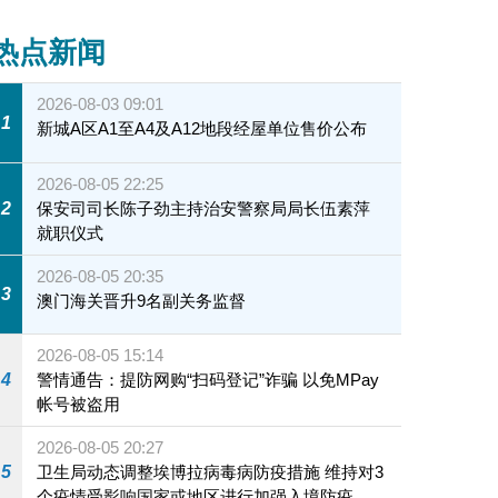
热点新闻
2026-08-03 09:01
1
新城A区A1至A4及A12地段经屋单位售价公布
2026-08-05 22:25
2
保安司司长陈子劲主持治安警察局局长伍素萍
就职仪式
2026-08-05 20:35
3
澳门海关晋升9名副关务监督
2026-08-05 15:14
4
警情通告：提防网购“扫码登记”诈骗 以免MPay
帐号被盗用
2026-08-05 20:27
5
卫生局动态调整埃博拉病毒病防疫措施 维持对3
个疫情受影响国家或地区进行加强入境防疫措