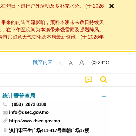
日下进行户外活动及多补充水分。 (于 2026
」带来的内陆气流影响，预料本澳未来数日持续天
流，在下午至晚间为本澳带来强雷雨及强烈阵风。
民留意天气变化及本局最新资讯。(于 2026年
A
A
跳至内容
29°
C
A
统计暨普查局
（853）2872 8188
info@dsec.gov.mo
http://www.dsec.gov.mo
澳门宋玉生广场411-417号皇朝广场17楼