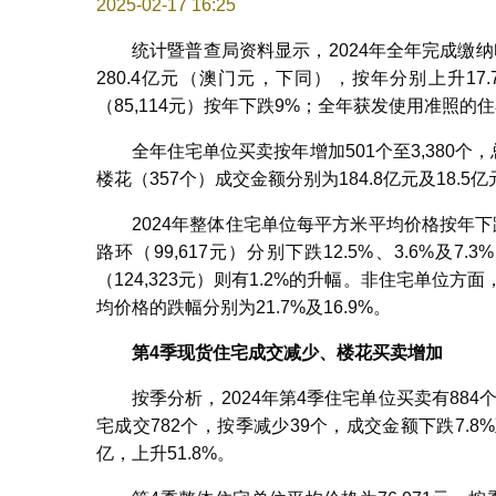
2025-02-17 16:25
统计暨普查局资料显示，2024年全年完成缴纳
280.4亿元（澳门元，下同），按年分别上升17
（85,114元）按年下跌9%；全年获发使用准照的住
全年住宅单位买卖按年增加501个至3,380个，总
楼花（357个）成交金额分别为184.8亿元及18.5亿
2024年整体住宅单位每平方米平均价格按年下跌9
路环（99,617元）分别下跌12.5%、3.6%及7
（124,323元）则有1.2%的升幅。非住宅单位方面
均价格的跌幅分别为21.7%及16.9%。
第
4
季现货住宅成交减少、楼花买卖增加
按季分析，2024年第4季住宅单位买卖有884个
宅成交782个，按季减少39个，成交金额下跌7.8%
亿，上升51.8%。