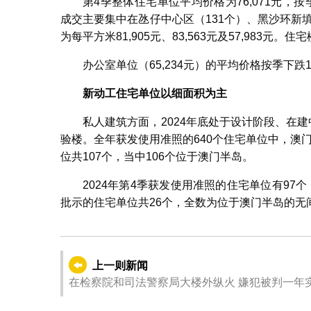
第4季整体住宅单位平均价格为76,071元，按季
成交主要集中在氹仔中心区（131个）、黑沙环新
为每平方米81,905元、83,563元及57,983元。住
办公室单位（65,234元）的平均价格按季下跌18
新动工住宅单位以细面积为主
私人建筑方面，2024年底处于设计阶段、在建中的
验楼。全年获发使用准照的640个住宅单位中，澳门
位共107个，当中106个位于澳门半岛。
2024年第4季获发使用准照的住宅单位有97个
批示的住宅单位共26个，全数为位于澳门半岛的无
上一则新闻
在检察院和司法警察局大楼外纵火 嫌犯被判一年