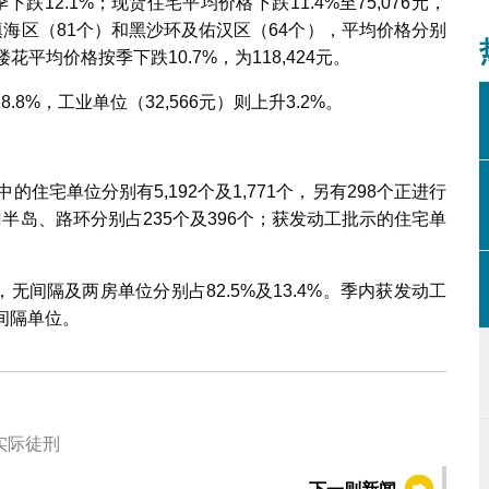
下跌12.1%；现货住宅平均价格下跌11.4%至75,076元，
填海区（81个）和黑沙环及佑汉区（64个），平均价格分别
宅楼花平均价格按季下跌10.7%，为118,424元。
.8%，工业单位（32,566元）则上升3.2%。
住宅单位分别有5,192个及1,771个，另有298个正进行
半岛、路环分别占235个及396个；获发动工批示的住宅单
，无间隔及两房单位分别占82.5%及13.4%。季内获发动工
间隔单位。
实际徒刑
下一则新闻