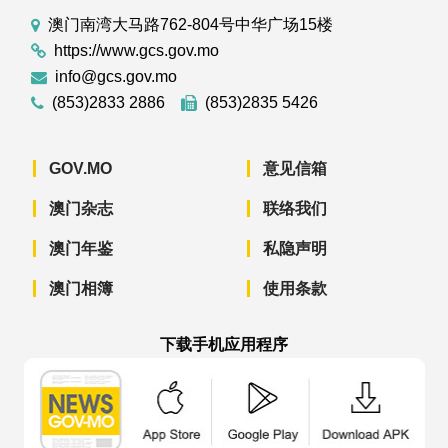
澳门南湾大马路762-804号中华广场15楼
https://www.gcs.gov.mo
info@gcs.gov.mo
(853)2833 2886
(853)2835 5426
GOV.MO
意见信箱
澳门杂志
联络我们
澳门年鉴
私隐声明
澳门相簿
使用条款
下载手机应用程序
澳门政府新闻 APP - App Store 下载
澳门政府新闻 APP - Googl
澳门政府新闻 