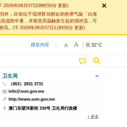
6年08月07日06时50分 更新)
另外，目前位于琉球群岛附近的热带气旋「白海
民应提防中暑，并留意高温触发引起的强对流，可
2026年08月07日11时00分 更新)
A
A
跳至内容
32°
C
A
卫生局
（853）2831 3731
info@ssm.gov.mo
http://www.ssm.gov.mo
澳门东望洋新街 339号 卫生局行政楼
+ 更多