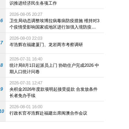
识推进经济民生各项工作
2026-08-05 20:27
6
卫生局动态调整埃博拉病毒病防疫措施 维持对3
个疫情受影响国家或地区进行加强入境防疫措
施
2026-08-03 22:03
7
岑浩辉在福建厦门、龙岩两市考察调研
2026-07-31 16:40
8
统计局8月1日起派员上门 协助住户完成2026 中
期人口统计问卷
2026-07-31 12:47
9
央积金2026年度款项明起接受提款 合发放条件
长者免办手续
2026-08-01 16:00
10
行政长官岑浩辉赴福建出席闽澳合作会议