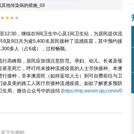
其他传染病的措施_03
1
2
3
4
5
至12:30，继续在9间卫生中心及1间卫生站，为居民提供流
月8及9日共为逾5,400名居民接种了流感疫苗，其中预约接
,300多人（占6成），过程畅顺。
流行高峰期，居民应加强注意防范。孕妇、幼儿、长者及慢
症甚至死亡，呼吁尚未接种流感疫苗的人士尽快接种。本澳
进行接种，非本澳居民（如持蓝咭人士）则可自费前往与卫
门诊及美的路工人医疗所接种流感疫苗。如欲了解更多预防
生局」微信公众号中的连结 (
https://mp.weixin.qq.com/s/0
务至下午两时