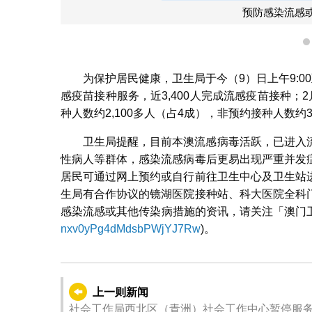
预防感染流感或
为保护居民健康，卫生局于今（9）日上午9:00
感疫苗接种服务，近3,400人完成流感疫苗接种；2
种人数约2,100多人（占4成），非预约接种人数约3
卫生局提醒，目前本澳流感病毒活跃，已进入
性病人等群体，感染流感病毒后更易出现严重并发
居民可通过网上预约或自行前往卫生中心及卫生站
生局有合作协议的镜湖医院接种站、科大医院全科
感染流感或其他传染病措施的资讯，请关注「澳门卫
nxv0yPg4dMdsbPWjYJ7Rw
)。
上一则新闻
社会工作局西北区（青洲）社会工作中心暂停服