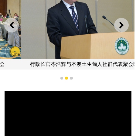
上一则
下一
行政长官岑浩辉与本澳土生葡人社群代表聚会时致辞
1
2
3