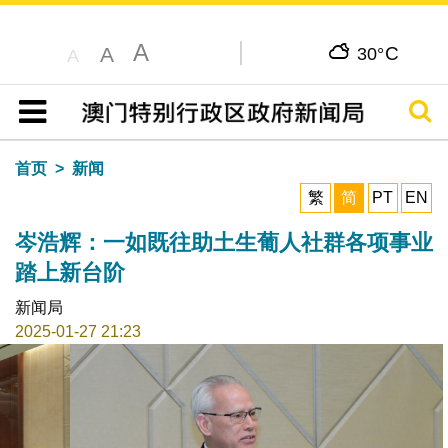
A
C
A
30°
A
搜寻
目录
首页
新闻
繁
简
PT
EN
岑浩辉：一如既往助土生葡人社群各项事业
踏上新台阶
新闻局
2025-01-27 21:23