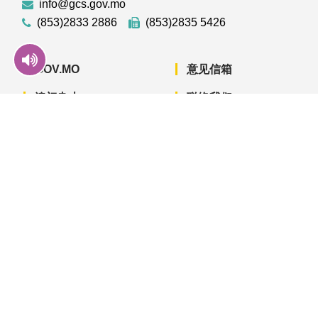
info@gcs.gov.mo
(853)2833 2886
(853)2835 5426
GOV.MO
意见信箱
澳门杂志
联络我们
澳门年鉴
私隐声明
澳门相簿
使用条款
下载手机应用程序
澳门政府新闻 APP - App Store 下载
澳门政府新闻 APP - Googl
澳门政府新闻 
© 2022 澳门特别行政区政府新闻局版权所有