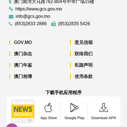
澳门南湾大马路762-804号中华广场15楼
https://www.gcs.gov.mo
info@gcs.gov.mo
(853)2833 2886
(853)2835 5426
GOV.MO
意见信箱
澳门杂志
联络我们
澳门年鉴
私隐声明
澳门相簿
使用条款
下载手机应用程序
澳门政府新闻 APP - App Store 下载
澳门政府新闻 APP - Googl
澳门政府新闻 