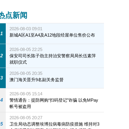
热点新闻
2026-08-03 09:01
1
新城A区A1至A4及A12地段经屋单位售价公布
2026-08-05 22:25
2
保安司司长陈子劲主持治安警察局局长伍素萍
就职仪式
2026-08-05 20:35
3
澳门海关晋升9名副关务监督
2026-08-05 15:14
4
警情通告：提防网购“扫码登记”诈骗 以免MPay
帐号被盗用
2026-08-05 20:27
5
卫生局动态调整埃博拉病毒病防疫措施 维持对3