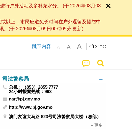
外活动及多补充水分。 (于 2026年08月08
度或以上，市民应避免长时间在户外逗留及提防中
026年08月09日00时05分 更新)
A
A
跳至内容
31°
C
A
司法警察局
总机：（853）2855 7777
24小时报案热线：993
nar@pj.gov.mo
http://www.pj.gov.mo
澳门友谊大马路 823号司法警察局大楼（总部）
+ 更多