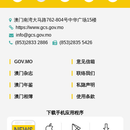
澳门南湾大马路762-804号中华广场15楼
https://www.gcs.gov.mo
info@gcs.gov.mo
(853)2833 2886
(853)2835 5426
GOV.MO
意见信箱
澳门杂志
联络我们
澳门年鉴
私隐声明
澳门相簿
使用条款
下载手机应用程序
澳门政府新闻 APP - App Store 下载
澳门政府新闻 APP - Googl
澳门政府新闻 