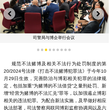
上一则
下一
司警局与博企举行会议
1
2
3
4
5
6
7
8
9
规范不法赌博及相关不法行为处罚制度的第
20/2024号法律《打击不法赌博犯罪法》于今年10
月29日生效，完善防治与博彩相关犯罪的法律规
定，包括加重“为赌博的不法借贷”之量刑处罚、新
增“经营为赌博的不法汇兑”罪等，以加强遏止博彩
相关的违法犯罪。为配合新法实施，及早做好相应
执法部署，司法警察局联同博彩监察协调局以及六