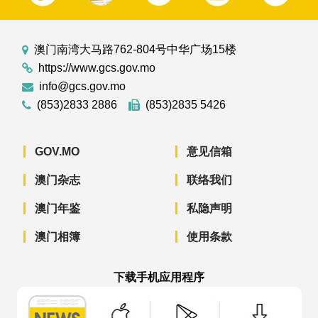
澳门南湾大马路762-804号中华广场15楼
https://www.gcs.gov.mo
info@gcs.gov.mo
(853)2833 2886
(853)2835 5426
GOV.MO
意见信箱
澳门杂志
联络我们
澳门年鉴
私隐声明
澳门相簿
使用条款
下载手机应用程序
澳门政府新闻 APP - App Store 下载
澳门政府新闻 APP - Googl
澳门政府新闻 