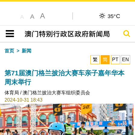
A
C
A
35°
A
搜寻
目录
首页
新闻
繁
简
PT
EN
第71届澳门格兰披治大赛车亲子嘉年华本
周末举行
体育局 / 澳门格兰披治大赛车组织委员会
2024-10-31 18:43