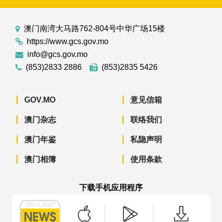
澳门南湾大马路762-804号中华广场15楼
https://www.gcs.gov.mo
info@gcs.gov.mo
(853)2833 2886
(853)2835 5426
GOV.MO
意见信箱
澳门杂志
联络我们
澳门年鉴
私隐声明
澳门相簿
使用条款
下载手机应用程序
澳门政府新闻 APP - App Store 下载
澳门政府新闻 APP - Googl
澳门政府新闻 