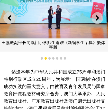
上一则
下一
王嘉毅副部长向澳门小学师生送赠《新编学生字典》繁体
字版
1
2
3
4
5
6
7
适逢本年为中华人民共和国成立75周年和澳门
特别行政区成立25周年，为展示“一国两制”在澳门
成功实践的重大意义，由教育及青年发展局与国家
教育部课程教材研究所合办，澳门大学承办，人民
教育出版社、广东教育出版社及澳门启元出版社支
持的“内地与澳门课程发展及教材编制研讨会”于10