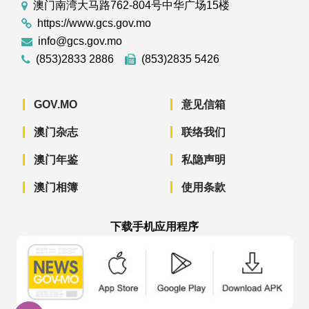
澳门南湾大马路762-804号中华广场15楼
https://www.gcs.gov.mo
info@gcs.gov.mo
(853)2833 2886
(853)2835 5426
GOV.MO
意见信箱
澳门杂志
联络我们
澳门年鉴
私隐声明
澳门相簿
使用条款
下载手机应用程序
澳门政府新闻 APP - App Store 下载
澳门政府新闻 APP - Googl
澳门政府新闻 