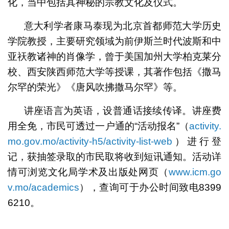
化，当中包括其神秘的宗教文化及仪式。
意大利学者康马泰现为北京首都师范大学历史
学院教授，主要研究领域为前伊斯兰时代波斯和中
亚祆教诸神的肖像学，曾于美国加州大学柏克莱分
校、西安陕西师范大学等授课，其著作包括《撒马
尔罕的荣光》《唐风吹拂撒马尔罕》等。
讲座语言为英语，设普通话接续传译。讲座费
用全免，市民可透过一户通的“活动报名”（
activity.
mo.gov.mo/activity-h5/activity-list-web
）进行登
记，获抽签录取的市民取将收到短讯通知。活动详
情可浏览文化局学术及出版处网页（
www.icm.go
v.mo/academics
），查询可于办公时间致电8399
6210。