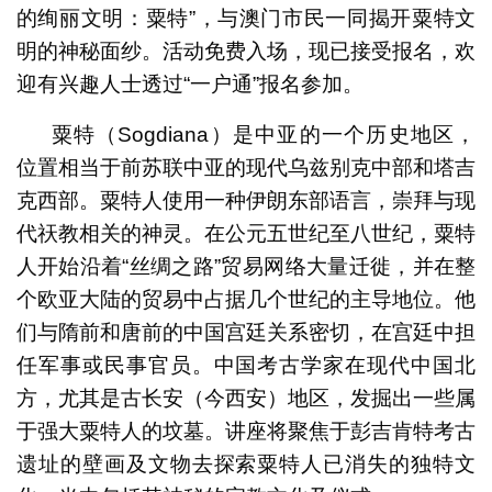
的绚丽文明：粟特”，与澳门市民一同揭开粟特文
明的神秘面纱。活动免费入场，现已接受报名，欢
迎有兴趣人士透过“一户通”报名参加。
粟特（Sogdiana）是中亚的一个历史地区，
位置相当于前苏联中亚的现代乌兹别克中部和塔吉
克西部。粟特人使用一种伊朗东部语言，崇拜与现
代祆教相关的神灵。在公元五世纪至八世纪，粟特
人开始沿着“丝绸之路”贸易网络大量迁徙，并在整
个欧亚大陆的贸易中占据几个世纪的主导地位。他
们与隋前和唐前的中国宫廷关系密切，在宫廷中担
任军事或民事官员。中国考古学家在现代中国北
方，尤其是古长安（今西安）地区，发掘出一些属
于强大粟特人的坟墓。讲座将聚焦于彭吉肯特考古
遗址的壁画及文物去探索粟特人已消失的独特文